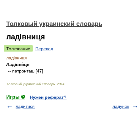
Толковый украинский словарь
ладівниця
Толкование
Перевод
ладівниця
Ладівни́ця
:
-- патронташ [47]
Толковый украинский словарь
.
2014
.
Игры ⚽
Нужен реферат?
ладитися
ладунок