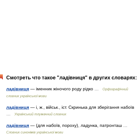
Смотреть что такое "ладівниця" в других словарях:
ладівниця
— іменник жіночого роду рідко …
Орфографічний
словник української мови
ладівниця
— і, ж., військ., іст. Скринька для зберігання набоїв
…
Український тлумачний словник
ладівниця
— (для набоїв, пороху), ладунка, патронташ …
Словник синонімів української мови