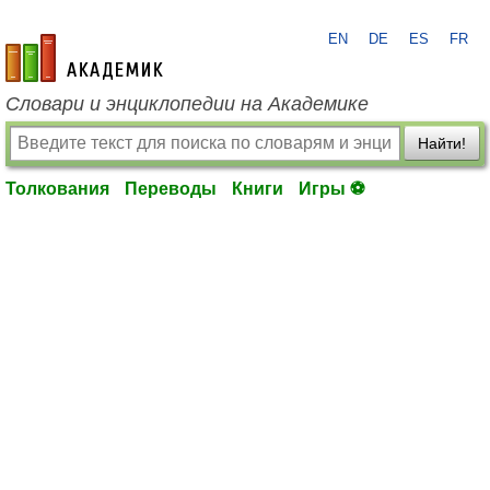
EN
DE
ES
FR
academic.ru
Словари и энциклопедии на Академике
Найти!
Толкования
Переводы
Книги
Игры ⚽